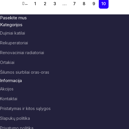
←
1
2
3
…
7
8
9
10
Pasekite mus
Kategorijos
Dujiniai katilai
Rekuperatoriai
Renovaciniai radiatoriai
Ortakiai
Šilumos siurbliai oras-oras
Informacija
Akcijos
Kontaktai
Pristatymas ir kitos sąlygos
Slapukų politika
Privatumo politika