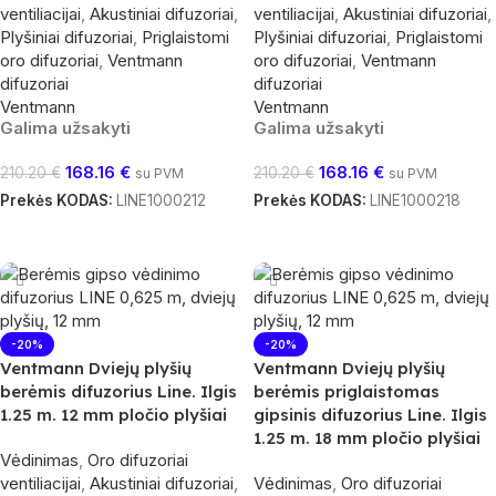
ventiliacijai
,
Akustiniai difuzoriai
,
ventiliacijai
,
Akustiniai difuzoriai
,
Plyšiniai difuzoriai
,
Priglaistomi
Plyšiniai difuzoriai
,
Priglaistomi
oro difuzoriai
,
Ventmann
oro difuzoriai
,
Ventmann
difuzoriai
difuzoriai
Ventmann
Ventmann
Galima užsakyti
Galima užsakyti
168.16
€
168.16
€
210.20
€
210.20
€
su PVM
su PVM
Prekės KODAS:
LINE1000212
Prekės KODAS:
LINE1000218
Į Krepšelį
Į Krepšelį
-20%
-20%
Ventmann Dviejų plyšių
Ventmann Dviejų plyšių
berėmis difuzorius Line. Ilgis
berėmis priglaistomas
1.25 m. 12 mm pločio plyšiai
gipsinis difuzorius Line. Ilgis
1.25 m. 18 mm pločio plyšiai
Vėdinimas
,
Oro difuzoriai
ventiliacijai
,
Akustiniai difuzoriai
,
Vėdinimas
,
Oro difuzoriai