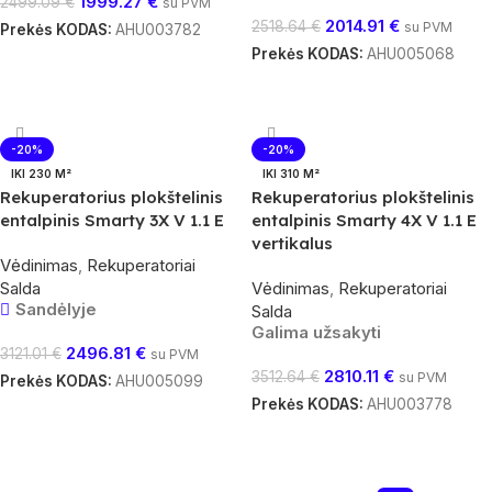
1999.27
€
2499.09
€
su PVM
2014.91
€
2518.64
€
su PVM
Prekės KODAS:
AHU003782
Prekės KODAS:
AHU005068
Į Krepšelį
Į Krepšelį
-20%
-20%
IKI 230 M²
IKI 310 M²
Rekuperatorius plokštelinis
Rekuperatorius plokštelinis
entalpinis Smarty 3X V 1.1 E
entalpinis Smarty 4X V 1.1 E
vertikalus
Vėdinimas
,
Rekuperatoriai
Salda
Vėdinimas
,
Rekuperatoriai
Sandėlyje
Salda
Galima užsakyti
2496.81
€
3121.01
€
su PVM
2810.11
€
3512.64
€
su PVM
Prekės KODAS:
AHU005099
Prekės KODAS:
AHU003778
Į Krepšelį
Į Krepšelį