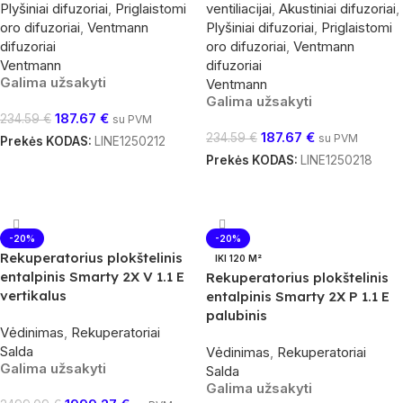
Plyšiniai difuzoriai
,
Priglaistomi
ventiliacijai
,
Akustiniai difuzoriai
,
oro difuzoriai
,
Ventmann
Plyšiniai difuzoriai
,
Priglaistomi
difuzoriai
oro difuzoriai
,
Ventmann
Ventmann
difuzoriai
Galima užsakyti
Ventmann
Galima užsakyti
187.67
€
234.59
€
su PVM
187.67
€
234.59
€
su PVM
Prekės KODAS:
LINE1250212
Prekės KODAS:
LINE1250218
Į Krepšelį
Į Krepšelį
-20%
-20%
Rekuperatorius plokštelinis
IKI 120 M²
entalpinis Smarty 2X V 1.1 E
Rekuperatorius plokštelinis
vertikalus
entalpinis Smarty 2X P 1.1 E
palubinis
Vėdinimas
,
Rekuperatoriai
Salda
Vėdinimas
,
Rekuperatoriai
Galima užsakyti
Salda
Galima užsakyti