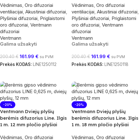
Vėdinimas
,
Oro difuzoriai
Vėdinimas
,
Oro difuzoriai
ventiliacijai
,
Akustiniai difuzoriai
,
ventiliacijai
,
Akustiniai difuzoriai
,
Plyšiniai difuzoriai
,
Priglaistomi
Plyšiniai difuzoriai
,
Priglaistomi
oro difuzoriai
,
Ventmann
oro difuzoriai
,
Ventmann
difuzoriai
difuzoriai
Ventmann
Ventmann
Galima užsakyti
Galima užsakyti
161.99
€
161.99
€
200.40
€
200.40
€
su PVM
su PVM
Prekės KODAS:
LINE1250112
Prekės KODAS:
LINE1250118
Į Krepšelį
Į Krepšelį
-20%
-20%
Ventmann Dviejų plyšių
Ventmann Dviejų plyšių
berėmis difuzorius Line. Ilgis
berėmis difuzorius Line. Ilgis
1 m. 12 mm pločio plyšiai
1 m. 18 mm pločio plyšiai
Vėdinimas
,
Oro difuzoriai
Vėdinimas
,
Oro difuzoriai