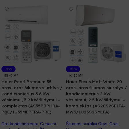
-35%
-35%
IKI 40 M²
IKI 30 M²
Haier Pearl Premium 35
Haier Flexis Matt White 20
oras–oras šilumos siurblys /
oras–oras šilumos siurblys /
kondicionierius 3.6 kW
kondicionierius 2 kW
vėsinimui, 3.9 kW šildymui –
vėsinimui, 2.5 kW šildymui –
komplektas (AS35PBPHRA-
komplektas (AS20S2SF1FA-
PRE/1U35MEPFRA-PRE)
MW3/1U25S2SM1FA)
Oro kondicionieriai
,
Geriausi
Šilumos siurbliai Oras-Oras
,