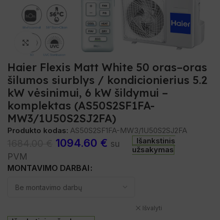
Spustelėkite, norėdami padidinti
Haier Flexis Matt White 50 oras–oras
šilumos siurblys / kondicionierius 5.2
kW vėsinimui, 6 kW šildymui –
komplektas (AS50S2SF1FA-
MW3/1U50S2SJ2FA)
Produkto kodas:
AS50S2SF1FA-MW3/1U50S2SJ2FA
Išankstinis
1094.60
€
1684.00
€
su
užsakymas
PVM
MONTAVIMO DARBAI
Išvalyti