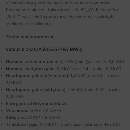
užtikrina stabilų veikimą net sudėtingomis sąlygomis.
Pažangios funkcijos, tokios kaip „I Feel“, „Wi-Fi Easy Pair“ ir
„Self-Clean“, leidžia patogiai valdyti sistemą ir palaikyti
sveikesnį mikroklimatą.
Techniniai parametrai:
Vidaus blokas (AS50S2SF1FA-MW3):
Nominali vėsinimo galia:
5,2 kW (min. 1,4 – maks. 6,0 kW)
Nominali šildymo galia:
6,0 kW (min. 1,4 – maks. 6,9 kW)
Naudojama galia (vėsinimas):
1,41 kW (min. 0,5 – maks.
2,0 kW)
Naudojama galia (šildymas):
1,50 kW (min. 0,52 – maks.
2,35 kW)
Energijos efektyvumo klasė:
Vėsinimas:
SEER 7,2 (A++)
Šildymas:
SCOP 4,6 (A++)
Triukšmo lygis:
24 dB(A) (mažiausias režimas), 48 dB(A)