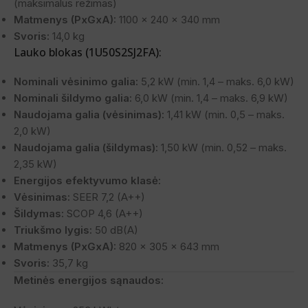
(maksimalus režimas)
Matmenys (PxGxA):
1100 x 240 x 340 mm
Svoris:
14,0 kg
Lauko blokas (1U50S2SJ2FA):
Nominali vėsinimo galia:
5,2 kW (min. 1,4 – maks. 6,0 kW)
Nominali šildymo galia:
6,0 kW (min. 1,4 – maks. 6,9 kW)
Naudojama galia (vėsinimas):
1,41 kW (min. 0,5 – maks.
2,0 kW)
Naudojama galia (šildymas):
1,50 kW (min. 0,52 – maks.
2,35 kW)
Energijos efektyvumo klasė:
Vėsinimas:
SEER 7,2 (A++)
Šildymas:
SCOP 4,6 (A++)
Triukšmo lygis:
50 dB(A)
Matmenys (PxGxA):
820 x 305 x 643 mm
Svoris:
35,7 kg
Metinės energijos sąnaudos: