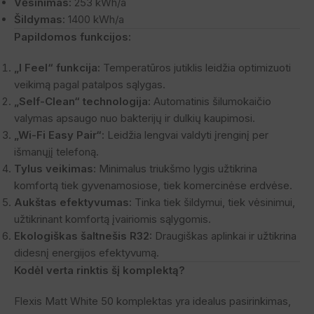
Vėsinimas:
253 kWh/a
Šildymas:
1400 kWh/a
Papildomos funkcijos:
„I Feel“ funkcija:
Temperatūros jutiklis leidžia optimizuoti
veikimą pagal patalpos sąlygas.
„Self-Clean“ technologija:
Automatinis šilumokaičio
valymas apsaugo nuo bakterijų ir dulkių kaupimosi.
„Wi-Fi Easy Pair“:
Leidžia lengvai valdyti įrenginį per
išmanųjį telefoną.
Tylus veikimas:
Minimalus triukšmo lygis užtikrina
komfortą tiek gyvenamosiose, tiek komercinėse erdvėse.
Aukštas efektyvumas:
Tinka tiek šildymui, tiek vėsinimui,
užtikrinant komfortą įvairiomis sąlygomis.
Ekologiškas šaltnešis R32:
Draugiškas aplinkai ir užtikrina
didesnį energijos efektyvumą.
Kodėl verta rinktis šį komplektą?
Flexis Matt White 50 komplektas yra idealus pasirinkimas,