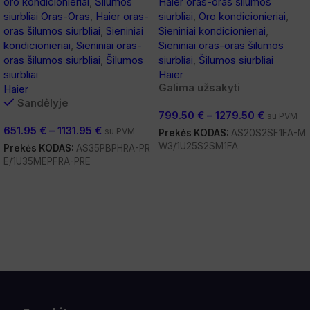
oro kondicionieriai
,
Šilumos
Haier oras-oras šilumos
siurbliai Oras-Oras
,
Haier oras-
siurbliai
,
Oro kondicionieriai
,
oras šilumos siurbliai
,
Sieniniai
Sieniniai kondicionieriai
,
kondicionieriai
,
Sieniniai oras-
Sieniniai oras-oras šilumos
oras šilumos siurbliai
,
Šilumos
siurbliai
,
Šilumos siurbliai
siurbliai
Haier
Galima užsakyti
Haier
Sandėlyje
799.50
€
–
1279.50
€
su PVM
651.95
€
–
1131.95
€
su PVM
Prekės KODAS:
AS20S2SF1FA-M
W3/1U25S2SM1FA
Prekės KODAS:
AS35PBPHRA-PR
E/1U35MEPFRA-PRE
Pasirinkti Savybes
Pasirinkti Savybes