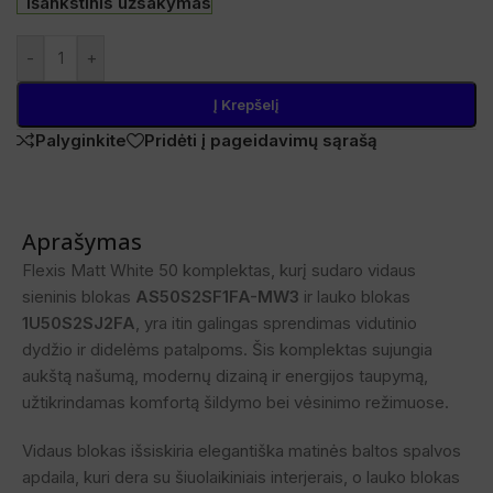
Išankstinis užsakymas
-
+
Į Krepšelį
Palyginkite
Pridėti į pageidavimų sąrašą
Aprašymas
Flexis Matt White 50 komplektas, kurį sudaro vidaus
sieninis blokas
AS50S2SF1FA-MW3
ir lauko blokas
1U50S2SJ2FA
, yra itin galingas sprendimas vidutinio
dydžio ir didelėms patalpoms. Šis komplektas sujungia
aukštą našumą, modernų dizainą ir energijos taupymą,
užtikrindamas komfortą šildymo bei vėsinimo režimuose.
Vidaus blokas išsiskiria elegantiška matinės baltos spalvos
apdaila, kuri dera su šiuolaikiniais interjerais, o lauko blokas