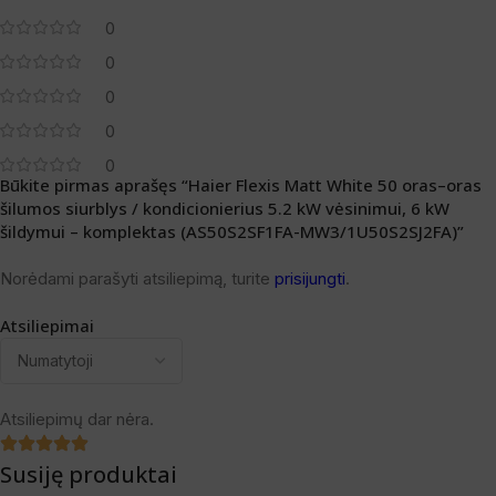
0
0
0
0
0
Būkite pirmas aprašęs “Haier Flexis Matt White 50 oras–oras
šilumos siurblys / kondicionierius 5.2 kW vėsinimui, 6 kW
šildymui – komplektas (AS50S2SF1FA-MW3/1U50S2SJ2FA)”
Norėdami parašyti atsiliepimą, turite
prisijungti
.
Atsiliepimai
Atsiliepimų dar nėra.
Susiję produktai