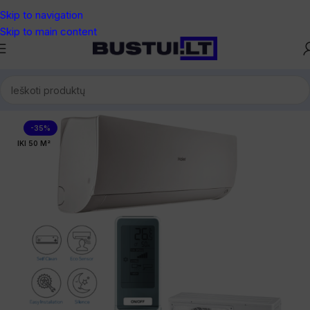
Skip to navigation
Skip to main content
Pradžia
/
Oro kondicionieriai
/
Sieniniai kondicionieriai
-35%
IKI 50 M²