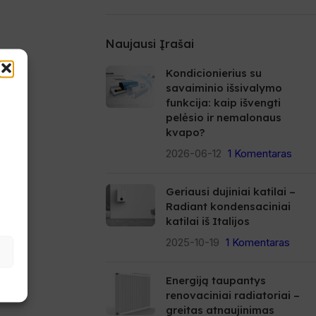
Naujausi Įrašai
Kondicionierius su
savaiminio išsivalymo
funkcija: kaip išvengti
pelėsio ir nemalonaus
kvapo?
e
2026-06-12
1 Komentaras
Geriausi dujiniai katilai –
Radiant kondensaciniai
katilai iš Italijos
2025-10-19
1 Komentaras
Energiją taupantys
renovaciniai radiatoriai –
greitas atnaujinimas