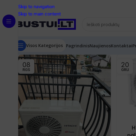
Skip to navigation
Skip to main content
Visos Kategorijos
Pagrindinis
Naujienos
Kontaktai
P
08
20
RGS
GRU
H
pal