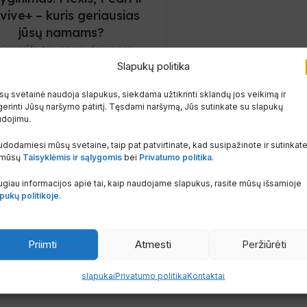
vive+ – kuris geriausias
jūsų namams?
ier siūlo tris pagrindinius oro
Slapukų politika
dicionierių modelius – Flexis,
 ir Revive+ – kurie turi integruotą
ų svetainė naudoja slapukus, siekdama užtikrinti sklandų jos veikimą ir
W...
erinti Jūsų naršymo patirtį. Tęsdami naršymą, Jūs sutinkate su slapukų
Skaityti Daugiau
udojimu.
dodamiesi mūsų svetaine, taip pat patvirtinate, kad susipažinote ir sutinkat
 mūsų
Taisyklėmis ir sąlygomis
bei
Privatumo politika
.
giau informacijos apie tai, kaip naudojame slapukus, rasite mūsų išsamioje
pukų politikoje
.
Priimti
Atmesti
Peržiūrėti
slapukai
Privatumo politika
Kontaktai