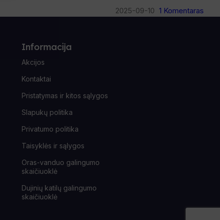
2025-09-10
1 Komentaras
Informacija
Akcijos
Kontaktai
Pristatymas ir kitos sąlygos
Slapukų politika
Privatumo politika
Taisyklės ir sąlygos
Oras-vanduo galingumo
skaičiuoklė
Dujinių katilų galingumo
skaičiuoklė