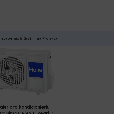
ristatymas Ir Grąžinimai
Projektai
aier oro kondicionierių
yginimas: Flexis, Pearl ir