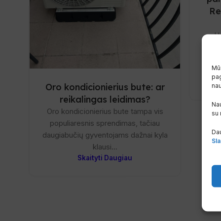
Re
Ha
kon
Pearl
Mūs
pag
Oro kondicionierius bute: ar
na
reikalingas leidimas?
Nau
Oro kondicionierius bute tampa vis
su
populiaresnis sprendimas, tačiau
Dau
daugiabučių gyventojams dažnai kyla
Sla
klausi...
Skaityti Daugiau