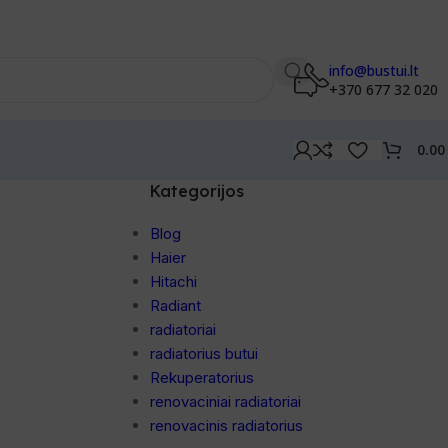
info@bustui.lt
+370 677 32 020
0.0
Kategorijos
Blog
Haier
Hitachi
Radiant
radiatoriai
radiatorius butui
Rekuperatorius
renovaciniai radiatoriai
renovacinis radiatorius