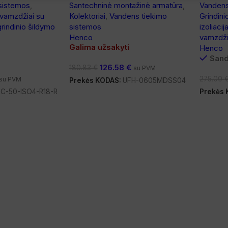
sistemos
,
Santechninė montažinė armatūra
,
Vandens
 vamzdžiai su
Kolektoriai
,
Vandens tiekimo
Grindini
rindinio šildymo
sistemos
izoliacij
Henco
vamzdži
Galima užsakyti
Henco
Sand
126.58
€
180.83
€
su PVM
275.00
su PVM
Prekės KODAS:
UFH-0605MDSS04
C-50-ISO4-R18-R
Prekės