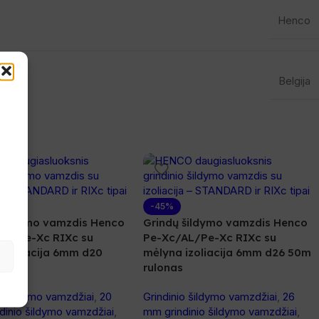
Henco
Belgija
e
-45%
 šildymo vamzdis Henco
Grindų šildymo vamzdis Henco
AL/Pe-Xc RIXc su
Pe-Xc/AL/Pe-Xc RIXc su
 izoliacija 6mm d20
mėlyna izoliacija 6mm d26 50m
lonas
rulonas
io šildymo vamzdžiai
,
20
Grindinio šildymo vamzdžiai
,
26
dinio šildymo vamzdžiai
,
mm grindinio šildymo vamzdžiai
,