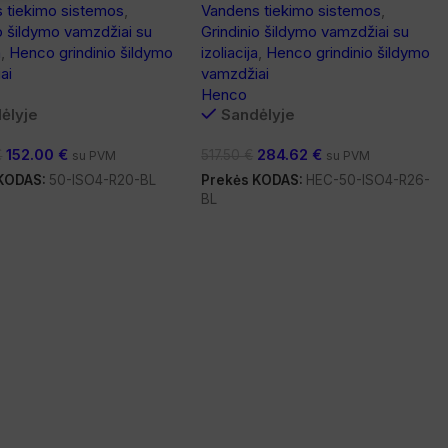
 tiekimo sistemos
,
Vandens tiekimo sistemos
,
o šildymo vamzdžiai su
Grindinio šildymo vamzdžiai su
a
,
Henco grindinio šildymo
izoliacija
,
Henco grindinio šildymo
ai
vamzdžiai
Henco
ėlyje
Sandėlyje
152.00
€
284.62
€
€
517.50
€
su PVM
su PVM
 KODAS:
50-ISO4-R20-BL
Prekės KODAS:
HEC-50-ISO4-R26-
BL