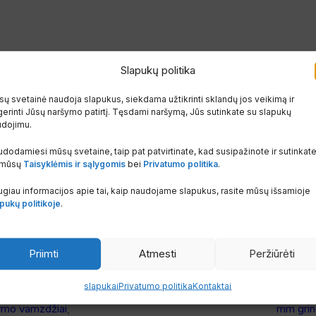
Slapukų politika
ų svetainė naudoja slapukus, siekdama užtikrinti sklandų jos veikimą ir
erinti Jūsų naršymo patirtį. Tęsdami naršymą, Jūs sutinkate su slapukų
udojimu.
dodamiesi mūsų svetaine, taip pat patvirtinate, kad susipažinote ir sutinkat
 mūsų
Taisyklėmis ir sąlygomis
bei
Privatumo politika
.
giau informacijos apie tai, kaip naudojame slapukus, rasite mūsų išsamioje
pukų politikoje
.
-45%
 vamzdis Henco
Grindų
 RIXc su
-30%
Pe-Xc/
ija 6mm d18
Nerūdijančio plieno apvalus
mėlyna
Priimti
Atmesti
Peržiūrėti
grindinio šildymo kolektorius
50m ru
Henco su srauto matuokliu – 4
slapukai
Privatumo politika
Kontaktai
 vamzdžiai
,
18
Grindin
žiedų (O-1)
dymo vamzdžiai
,
mm grin