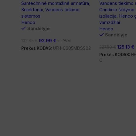
Santechninė montažinė armatūra
,
Vandens tiekimo 
Kolektoriai
,
Vandens tiekimo
Grindinio šildymo
sistemos
izoliacija
,
Henco g
Henco
vamzdžiai
Sandėlyje
Henco
Sandėlyje
92.99
€
132.85
€
su PVM
125.13
€
227.50
€
Prekės KODAS:
UFH-0605MDSS02
Prekės KODAS:
HE
O