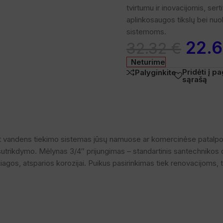
tvirtumu ir inovacijomis, ser
aplinkosaugos tikslų bei nuo
sistemoms.
22.
32.32
€
Neturime
Pridėti į 
Palyginkite
sąrašą
nt vandens tiekimo sistemas jūsų namuose ar komercinėse patalpose.
s sutrikdymo. Mėlynas 3/4″ prijungimas – standartinis santechnikos d
gos, atsparios korozijai. Puikus pasirinkimas tiek renovacijoms, ti