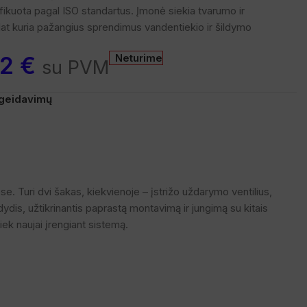
tifikuota pagal ISO standartus. Įmonė siekia tvarumo ir
lat kuria pažangius sprendimus vandentiekio ir šildymo
62
€
Neturime
su PVM
pageidavimų
 Turi dvi šakas, kiekvienoje – įstrižo uždarymo ventilius,
ydis, užtikrinantis paprastą montavimą ir jungimą su kitais
ek naujai įrengiant sistemą.