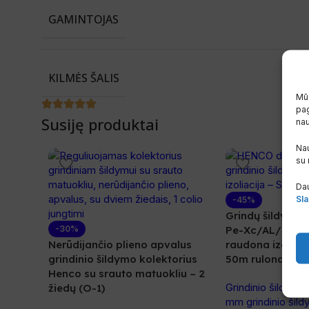
GAMINTOJAS
KILMĖS ŠALIS
Mūs
pag
Susiję produktai
na
Nau
su
Dau
Sla
-45%
Grindų šildymo
-30%
Pe-Xc/AL/Pe-Xc
Nerūdijančio plieno apvalus
raudona izoliac
grindinio šildymo kolektorius
50m rulonas
Henco su srauto matuokliu – 2
Grindinio šildymo
žiedų (O-1)
mm grindinio šil