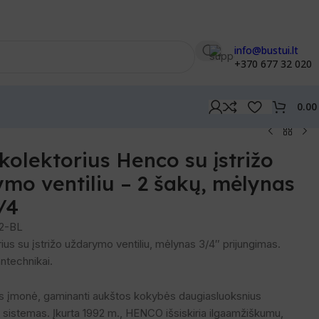
info@bustui.lt
+370 677 32 020
0.0
kolektorius Henco su įstrižo
mo ventiliu – 2 šakų, mėlynas
/4
2-BL
ius su įstrižo uždarymo ventiliu, mėlynas 3/4″ prijungimas.
ntechnikai.
jos įmonė, gaminanti aukštos kokybės daugiasluoksnius
o sistemas. Įkurta 1992 m., HENCO išsiskiria ilgaamžiškumu,