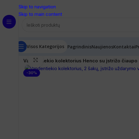
Skip to navigation
Skip to main content
Visos Kategorijos
Pagrindinis
Naujienos
Kontaktai
P
Pradžia
/
Vandens tiekimo sistemos
/
Santechninė monta
Spustelėkite, norėdami padidinti
Vandentiekio kolektorius Henco su įstrižo čiaupo
-30%