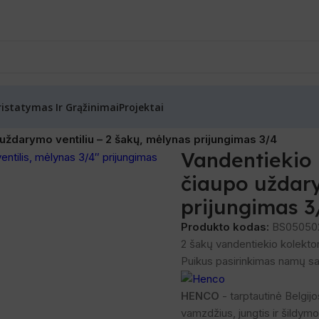
ristatymas Ir Grąžinimai
Projektai
žinė armatūra
/
Kolektoriai
/
 uždarymo ventiliu – 2 šakų, mėlynas prijungimas 3/4
Vandentiekio 
čiaupo uždary
prijungimas 3
Produkto kodas:
BS05050
2 šakų vandentiekio kolektor
Puikus pasirinkimas namų sa
HENCO
- tarptautinė Belgi
vamzdžius, jungtis ir šildym