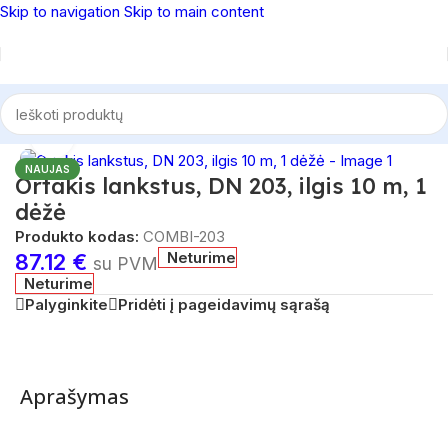
Skip to navigation
Skip to main content
Pradžia
/
Vėdinimas
/
Ortakiai
Spustelėkite, norėdami padidinti
NAUJAS
Ortakis lankstus, DN 203, ilgis 10 m, 1
dėžė
Produkto kodas:
COMBI-203
Neturime
87.12
€
su PVM
Neturime
Palyginkite
Pridėti į pageidavimų sąrašą
Aprašymas