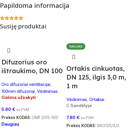
Papildoma informacija
Susiję produktai
NAUJAS
Difuzorius oro
Ortakis cinkuotas,
ištraukimo, DN 100
DN 125, ilgis 3,0 m,
Oro difuzoriai ventiliacijai
,
1 m
100mm difuzoriai
,
Vėdinimas
Galima užsakyti
Vėdinimas
,
Ortakiai
Sandėlyje
5.80
€
su PVM
7.80
€
Prekės KODAS:
OMF.DVS-100
su PVM
Daugiau
Prekės KODAS:
SKO125/3,0